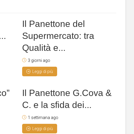
Il Panettone del
..
Supermercato: tra
Qualità e...
3 giorni ago
Leggi di più
co”
Il Panettone G.Cova &
C. e la sfida dei...
1 settimana ago
Leggi di più